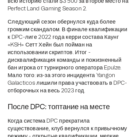
всю историю стали $3 500 за второе место на
Perfect Land Gaming Season 2.
Следующий сезон обернулся куда более
громким скандалом. В финале квалификации
к DPC-лиге 2022 года керри состава Каунг
«KSH» Сетт Хейн был пойман на
использовании скриптов. Итог -
дисквалификация команды и пожизненный
бан игрока от турнирного оператора Epulze.
Мало того: из-за этого инцидента Yangon
Galacticos лишили права участвовать в DPC-
отборочных на весь 2023 год.
После DPC: топтание на месте
Когда система DPC прекратила
существование, клуб вернулся к привычному
режиму - открытые квалификации, мелкие