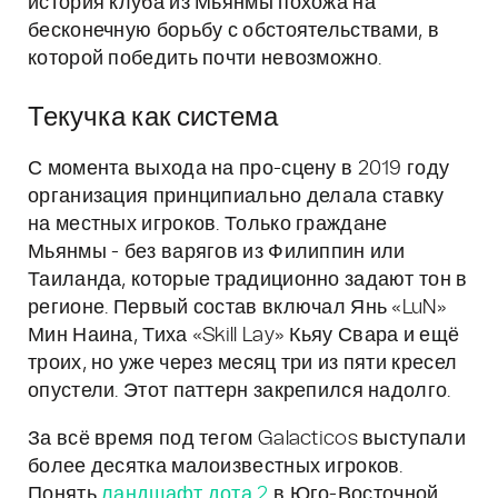
история клуба из Мьянмы похожа на
бесконечную борьбу с обстоятельствами, в
которой победить почти невозможно.
Текучка как система
С момента выхода на про-сцену в 2019 году
организация принципиально делала ставку
на местных игроков. Только граждане
Мьянмы - без варягов из Филиппин или
Таиланда, которые традиционно задают тон в
регионе. Первый состав включал Янь «LuN»
Мин Наина, Тиха «Skill Lay» Кьяу Свара и ещё
троих, но уже через месяц три из пяти кресел
опустели. Этот паттерн закрепился надолго.
За всё время под тегом Galacticos выступали
более десятка малоизвестных игроков.
Понять
ландшафт дота 2
в Юго-Восточной