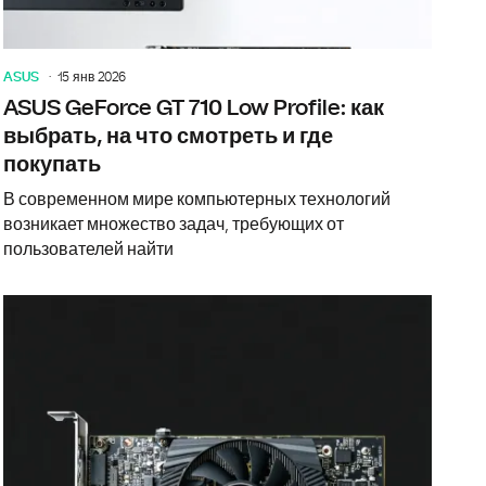
ASUS
15 янв 2026
ASUS GeForce GT 710 Low Profile: как
выбрать, на что смотреть и где
покупать
В современном мире компьютерных технологий
возникает множество задач, требующих от
пользователей найти
GeForce GT 710 видеоадаптер: как выбрать, на что смотреть и
Что нужно 