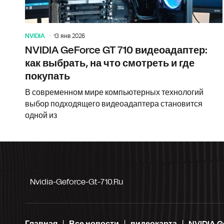
NVIDIA
13 янв 2026
NVIDIA GeForce GT 710 видеоадаптер:
как выбрать, на что смотреть и где
покупать
В современном мире компьютерных технологий
выбор подходящего видеоадаптера становится
одной из
Nvidia-Geforce-Gt-710.ru
Главная
Все новости
видеокарта
NVIDIA G