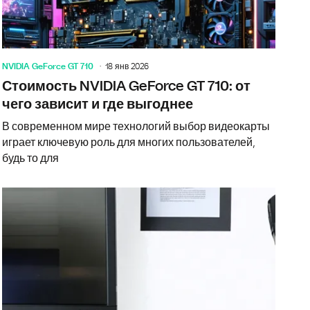
NVIDIA GeForce GT 710
18 янв 2026
Стоимость NVIDIA GeForce GT 710: от
чего зависит и где выгоднее
В современном мире технологий выбор видеокарты
играет ключевую роль для многих пользователей,
будь то для
eForce GT 710 Silent LP: как выбрать, на что смотреть и где пок
Как выгодн