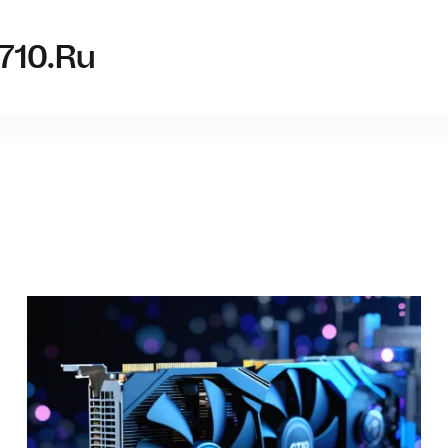
nvidia-g
710.ru
Что нуж