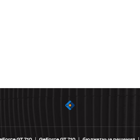
eForce GT 710
GeForce GT 710
бюджетные решения