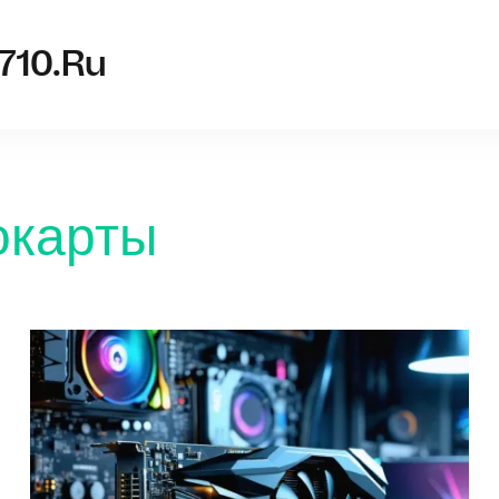
nvidia-g
710.ru
окарты
Стоимос