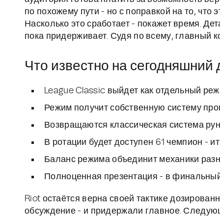
по похожему пути - но с поправкой на то, что 
Насколько это сработает - покажет время. Де
пока придерживает. Судя по всему, главный 
Что известно на сегодняшний 
League Classic выйдет как отдельный ре
Режим получит собственную систему прог
Возвращаются классическая система рун 
В ротации будет доступен 61 чемпион - и
Баланс режима объединит механики разн
Полноценная презентация - в финальный д
Riot остаётся верна своей тактике дозирован
обсуждение - и придержали главное. Следу