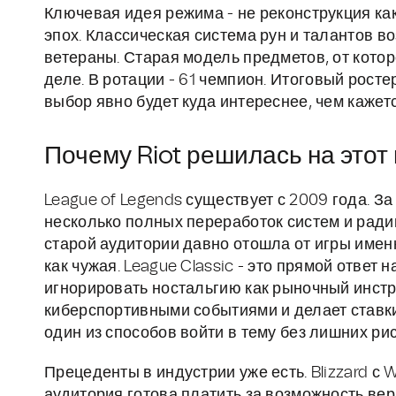
Ключевая идея режима - не реконструкция как
эпох. Классическая система рун и талантов в
ветераны. Старая модель предметов, от которо
деле. В ротации - 61 чемпион. Итоговый ростер
выбор явно будет куда интереснее, чем кажетс
Почему Riot решилась на этот
League of Legends существует с 2009 года. З
несколько полных переработок систем и ради
старой аудитории давно отошла от игры имен
как чужая. League Classic - это прямой ответ н
игнорировать ностальгию как рыночный инструм
киберспортивными событиями и делает ставки
один из способов войти в тему без лишних рис
Прецеденты в индустрии уже есть. Blizzard с W
аудитория готова платить за возможность верн