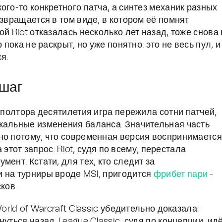
ого-то конкретного патча, а синтез механик разных
озвращается в том виде, в котором её помнят
й Riot отказалась несколько лет назад, тоже снова 
 пока не раскрыт, но уже понятно: это не весь пул, и
я.
 шаг
а полтора десятилетия игра пережила сотни патчей,
кальные изменения баланса. Значительная часть
но потому, что современная версия воспринимается
а этот запрос. Riot, судя по всему, перестала
ент. Кстати, для тех, кто следит за
 на турниры вроде MSI, пригодится
фрибет пари
-
ков.
orld of Warcraft Classic убедительно доказала:
уться назад. League Classic, судя по концепции, ид