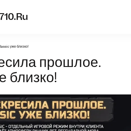
nvidia-g
710.ru
assic уже близко!
есила прошлое.
е близко!