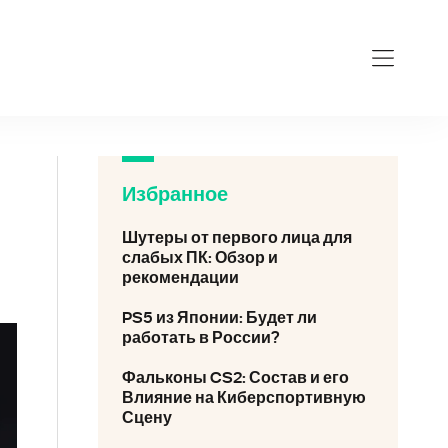
eforce-gt-710.ru
Избранное
Шутеры от первого лица для
слабых ПК: Обзор и
рекомендации
PS5 из Японии: Будет ли
работать в России?
Фальконы CS2: Состав и его
Влияние на Киберспортивную
Сцену