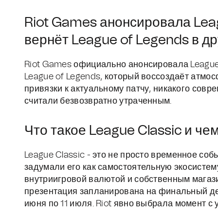
Riot Games анонсировала Leag
вернёт League of Legends в др
Riot Games официально анонсировала League 
League of Legends, который воссоздаёт атмо
привязки к актуальному патчу, никакого совре
считали безвозвратно утраченным.
Что такое League Classic и че
League Classic - это не просто временное со
задумали его как самостоятельную экосистем
внутриигровой валютой и собственным магази
презентация запланирована на финальный день
июня по 11 июля. Riot явно выбрала момент с