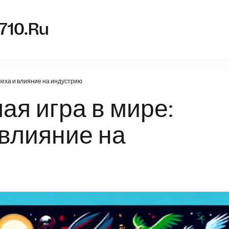
nvidia-g
710.ru
пеха и влияние на индустрию
я игра в мире:
 влияние на