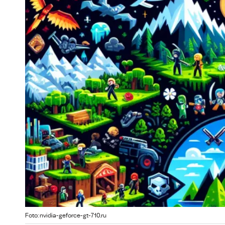
Foto: nvidia-geforce-gt-710.ru