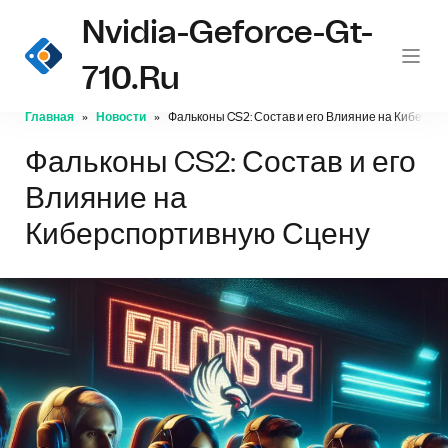
Nvidia-Geforce-Gt-
710.ru
Главная
Новости
Фальконы CS2: Состав и его Влияние на Киберсп
Фальконы CS2: Состав и его
Влияние на
Киберспортивную Сцену