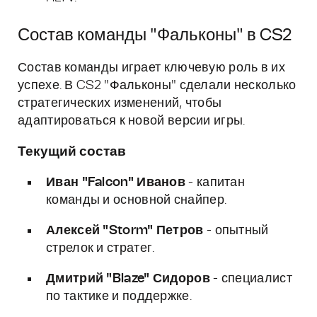
Состав команды "Фальконы" в CS2
Состав команды играет ключевую роль в их
успехе. В CS2 "Фальконы" сделали несколько
стратегических изменений, чтобы
адаптироваться к новой версии игры.
Текущий состав
Иван "Falcon" Иванов
- капитан
команды и основной снайпер.
Алексей "Storm" Петров
- опытный
стрелок и стратег.
Дмитрий "Blaze" Сидоров
- специалист
по тактике и поддержке.