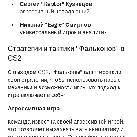
Сергей "Raptor" Кузнецов
-
агрессивный нападающий.
Николай "Eagle" Смирнов
-
универсальный игрок и аналитик.
Стратегии и тактики "Фальконов" в
CS2
С выходом CS2, "Фальконы" адаптировали
свои стратегии, чтобы использовать новые
механики и возможности игры. Их подход к
игре включает в себя:
Агрессивная игра
Команда известна своей агрессивной игрой,
что позволяет им захватывать инициативу и