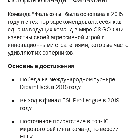
История команды "Фальконы"
Команда "Фальконы" была основана в 2015
году и с тех пор зарекомендовала себя как
одна из ведущих команд в мире CS:GO. Они
известны своей агрессивной игрой и
инновационными стратегиями, которые часто
удивляют их соперников.
Основные достижения
Победа на международном турнире
DreamHack в 2018 году.
Выход в финал ESL Pro League в 2019
году.
Постоянное присутствие в топ-10
мирового рейтинга команд по версии
HLTV.