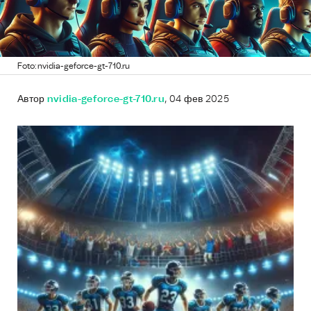
Foto: nvidia-geforce-gt-710.ru
Автор
nvidia-geforce-gt-710.ru
, 04 фев 2025