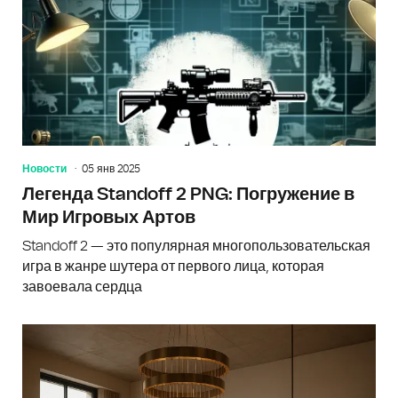
Новости
05 янв 2025
Легенда Standoff 2 PNG: Погружение в
Мир Игровых Артов
Standoff 2 — это популярная многопользовательская
игра в жанре шутера от первого лица, которая
завоевала сердца