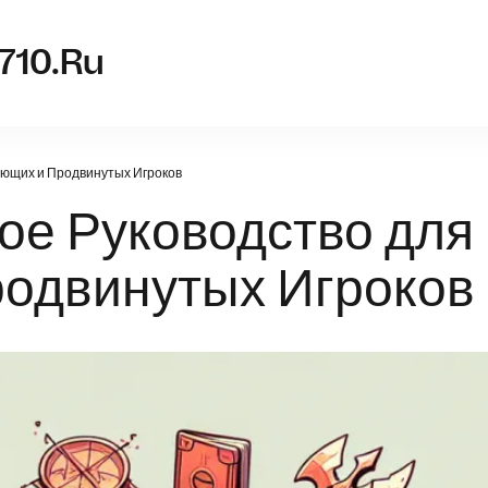
nvidia-g
710.ru
ающих и Продвинутых Игроков
ное Руководство для
одвинутых Игроков