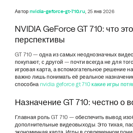
Автор
nvidia-geforce-gt-710.ru
, 25 янв 2026
NVIDIA GeForce GT 710: что эт
перспективы
GT 710 — одна из самых неоднозначных видеок
покупают; с другой — почти всегда не для тог
игровая карта, а вспомогательное решение на
важно лишь понимать её реальное назначение.
способна
nvidia geforce gt 710 какие игры потя
Назначение GT 710: честно о 
Главная роль GT 710 — обеспечить вывод изо
дополнительные видеовыходы. Это тихая, пас
экономичная карта. Игры в современном пони