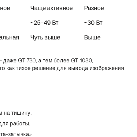
ное
Чаще активное
Разное
~25–49 Вт
~30 Вт
альная
Чуть выше
Выше
 даже GT 730, а тем более GT 1030,
ого как тихое решение для вывода изображения.
м на тишину.
для работы.
та-затычка».