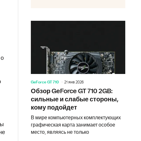
но
о
GeForce GT 710
21 янв 2026
Обзор GeForce GT 710 2GB:
сильные и слабые стороны,
кому подойдет
В мире компьютерных комплектующих
ны
графическая карта занимает особое
место, являясь не только
не
о