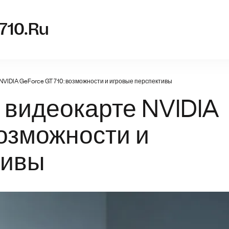
nvidia-g
710.ru
 NVIDIA GeForce GT 710: возможности и игровые перспективы
о видеокарте NVIDIA
возможности и
тивы