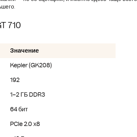
ьшего.
T 710
Значение
Kepler (GK208)
192
1–2 ГБ DDR3
64 бит
PCIe 2.0 x8